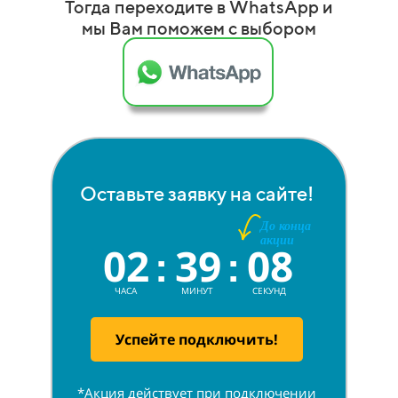
Тогда переходите в WhatsApp и
мы Вам поможем с выбором
Оставьте заявку на сайте!
Д
о конца
акции
02
39
08
:
:
ЧАСА
МИНУТ
СЕКУНД
Успейте подключить!
*Акция действует при подключении