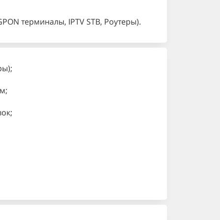
GPON терминалы, IPTV STB, Роутеры).
ы);
м;
ок;