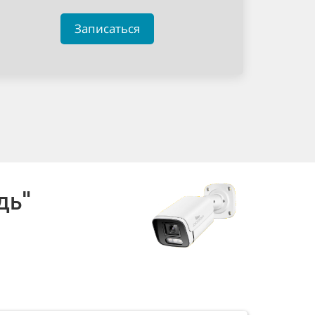
Записаться
дь"