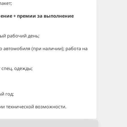
акет;
чение
+ премии за выполнение
ный рабочий день;
о автомобиля (при наличии); работа на
 спец. одежды;
й год;
чии технической возможности.