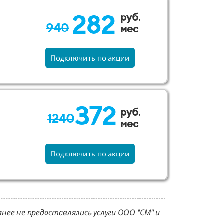
282
руб.
940
мес
Подключить по акции
372
руб.
1240
мес
Подключить по акции
нее не предоставлялись услуги ООО "СМ" и