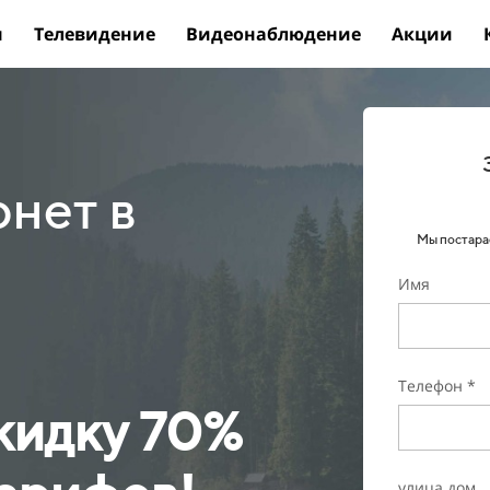
ы
Телевидение
Видеонаблюдение
Акции
нет в
Мы постарае
Имя
!
Телефон *
кидку 70%
улица дом