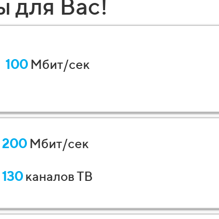
 для Вас!
100
Мбит/сек
200
Мбит/сек
130
каналов ТВ