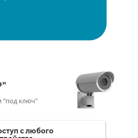
"
 "под ключ"
ступ с любого