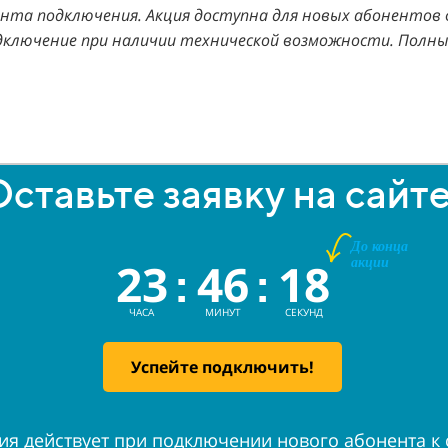
ента подключения. Акция доступна для новых абонентов ф
Подключение при наличии технической возможности. Полн
ставьте заявку на сайте
Д
о конца
акции
23
46
18
:
:
ЧАСА
МИНУТ
СЕКУНД
Успейте подключить!
ия действует при подключении нового абонента к 